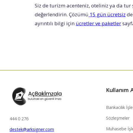
Siz de turizm acenteniz, oteliniz ya da tur 
değerlendirin. Çözümü
15 gün ücretsiz
den
ayrıntılı bilgi için
ücretler ve paketler
sayfa
Kullanım A
Bankacılık İşl
Sözleşmeler
444 0 276
Muhasebe İşl
destek@arksigner.com