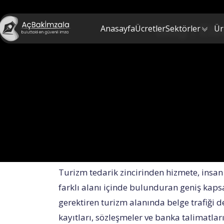
Blog | El
Anasayfa
Ücretler
Sektörler
Ür
Turizm tedarik zincirinden hizmete, insan
farklı alanı içinde bulunduran geniş kapsam
gerektiren turizm alanında belge trafiği
kayıtları, sözleşmeler ve banka talimatl