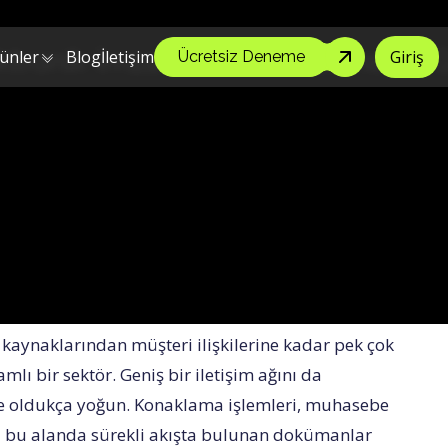
ektronik İmza Hakkında Bilmeniz 
ünler
Blog
İletişim
Giriş
Ücretsiz Deneme
 kaynaklarından müşteri ilişkilerine kadar pek çok
lı bir sektör. Geniş bir iletişim ağını da
 de oldukça yoğun. Konaklama işlemleri, muhasebe
arı bu alanda sürekli akışta bulunan dokümanlar